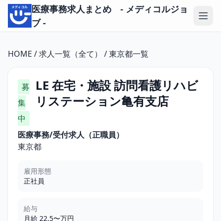
医療事務求人まとめ - メディコルジョ
ブ -
HOME
/
求人一覧（全て）
/
東京都一覧
LE 在宅・施設 訪問看護リハビ
募
リステーション亀有支店
集
中
医療事務/受付求人（正職員）
東京都
雇用形態
正社員
給与
月給 22.5〜万円