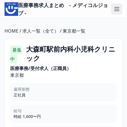
医療事務求人まとめ - メディコルジョ
ブ -
HOME
/
求人一覧（全て）
/
東京都一覧
大森町駅前内科小児科クリニ
募集
ック
中
医療事務/受付求人（正職員）
東京都
雇用形態
正社員
給与
時給 1,600〜円