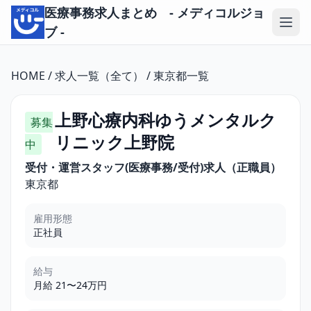
医療事務求人まとめ - メディコルジョ
ブ -
HOME
/
求人一覧（全て）
/
東京都一覧
上野心療内科ゆうメンタルク
募集
リニック上野院
中
受付・運営スタッフ(医療事務/受付)求人（正職員）
東京都
雇用形態
正社員
給与
月給 21〜24万円